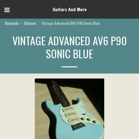
Guitars And More
Startseite
Gitarren
Vintage Advanced AV6 P90 Sonic Blue
VINTAGE ADVANCED AV6 P90
SONIC BLUE